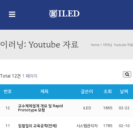
이러닝: Youtube 자료
home >
이러닝: Youtube 자료
Total 12건
1 페이지
번호
제목
글쓴이
조회
날짜
교수체제설계 개요 및 Rapid
12
iLED
1865
02-22
Prototype 모형
11
임철일의 교육공학(전체)
시스템관리자
1785
02-10