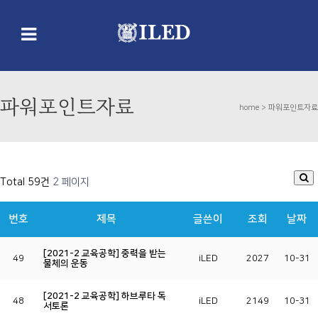
파워포인트자료
home >
파워포인트자료
Total 59건
2 페이지
번호
제목
글쓴이
조회
날짜
[2021-2 교육공학] 중력을 받는
49
iLED
2027
10-31
물체의 운동
[2021-2 교육공학] 하브루타 독
48
iLED
2149
10-31
서토론