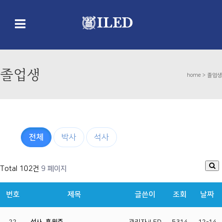
졸업생
home >
졸업생
전체
박사
석사
Total 102건
9 페이지
번호
제목
글쓴이
조회
날짜