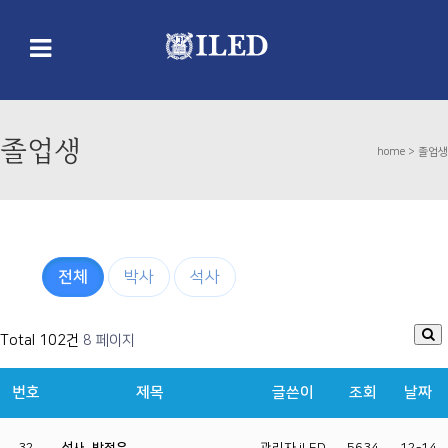
졸업생
home >
졸업생
전체
박사
석사
Total 102건
8 페이지
번호
제목
글쓴이
조회
날짜