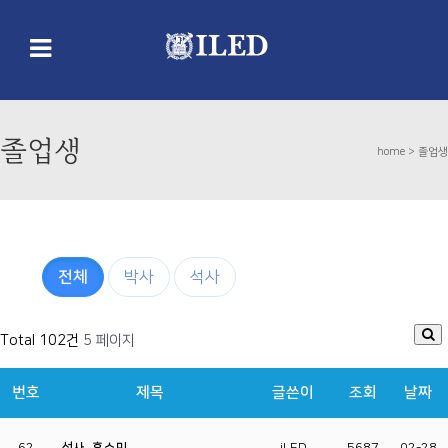
졸업생
home >
졸업생
전체
박사
석사
Total 102건
5 페이지
번호
제목
글쓴이
조회
날짜