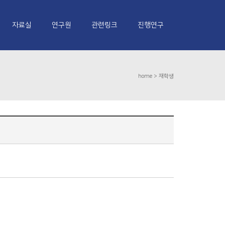
자료실
연구원
관련링크
진행연구
home >
재학생