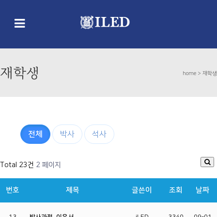
재학생
home >
재학생
전체
박사
석사
Total 23건
2 페이지
번호
제목
글쓴이
조회
날짜