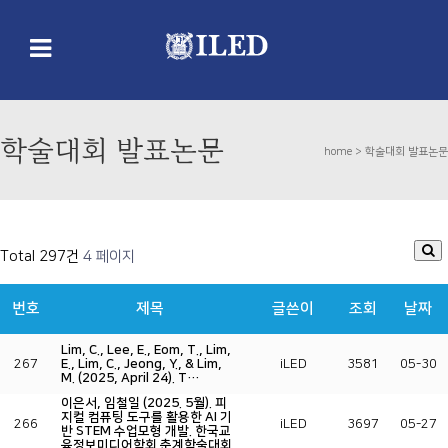
학술대회 발표논문
home >
학술대회 발표논문
Total 297건
4 페이지
번호
제목
글쓴이
조회
날짜
Lim, C., Lee, E., Eom, T., Lim,
267
E., Lim, C., Jeong, Y., & Lim,
iLED
3581
05-30
M. (2025, April 24). T…
이은서, 임철일 (2025. 5월). 피
지컬 컴퓨팅 도구를 활용한 AI 기
266
iLED
3697
05-27
반 STEM 수업모형 개발. 한국교
육정보미디어학회 춘계학술대회.