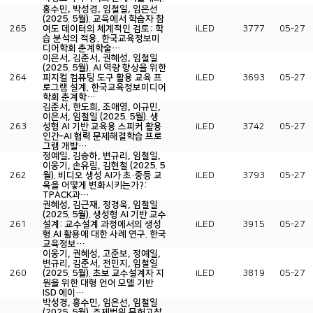
홍수민, 박성경, 임철일, 임은선
(2025. 5월). 교육에서 학습자 참
265
여도 데이터의 체계적인 검토: 학
iLED
3777
05-27
습 분석의 적용. 한국교육정보미
디어학회 춘계학술…
이은서, 김준서, 권혜성, 임철일
(2025. 5월). AI 역량 향상을 위한
264
피지컬 컴퓨팅 도구 활용 교육 프
iLED
3693
05-27
로그램 설계. 한국교육정보미디어
학회 춘계학…
김준서, 한도희, 조애영, 이규민,
이은서, 임철일 (2025. 5월). 생
263
성형 AI 기반 교육용 스피커 활용
iLED
3742
05-27
인간–AI 협력 문제해결학습 프로
그램 개발…
정예일, 김승하, 변규리, 임철일,
이웅기, 손유림, 김현철 (2025. 5
262
월). 비디오 생성 AI가 초·중등 교
iLED
3793
05-27
육을 어떻게 변화시키는가?:
TPACK과…
권혜성, 김근재, 정경욱, 임철일
(2025. 5월). 생성형 AI 기반 교수
261
설계: 교수설계 과정에서의 생성
iLED
3915
05-27
형 AI 활용에 대한 사례 연구. 한국
교육정보…
이웅기, 권혜성, 고준보, 정예일,
변규리, 김준서, 전민지, 임철일
260
(2025. 5월). 초보 교수설계자 지
iLED
3819
05-27
원을 위한 대형 언어 모델 기반
ISD 에이…
박성경, 홍수민, 임은선, 임철일
(2025. 5월). 주제범위 문헌고찰