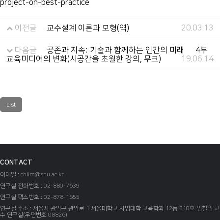
project-on-best-practice
이전글
교수설계 이론과 모형(역)
20.03.13
다음글
공존과 지속: 기술과 함께하는 인간의 미래 中 4부
교육미디어의 변화(시공간을 초월한 강의, 무크)
19.06.14
List
CONTACT
이메일 : chlim@snu.ac.kr
연구실 전화번호 : 02-880-7639
연구실 팩스번호 : 02-878-1655
연구실 주소 : 서울시 관악구 관악로 1 서울대학교 사범대학 교육학과 12동 510호 임철일 교
수 연구실(우편번호 08826)