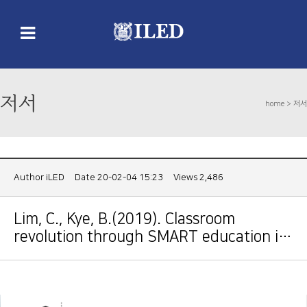
저서
home >
저서
Author
iLED
Date 20-02-04 15:23
Views 2,486
Lim, C., Kye, B.(2019). Classroom
revolution through SMART education i…