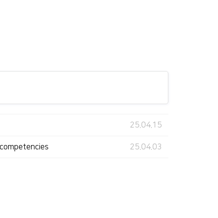
25.04.15
al competencies
25.04.03