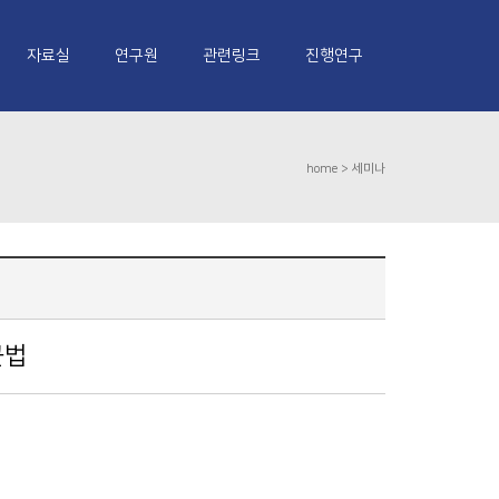
자료실
연구원
관련링크
진행연구
home >
세미나
근법