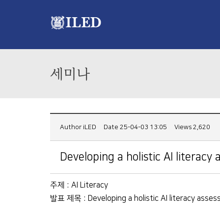
세미나
Author
iLED
Date 25-04-03 13:05
Views 2,620
Developing a holistic AI literac
주제 : AI Literacy
발표 제목 : Developing a holistic AI literacy asses