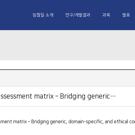
임철일 소개
연구/개발결과
과목
발표
y assessment matrix – Bridging generic…
sment matrix – Bridging generic, domain-specific, and ethical 