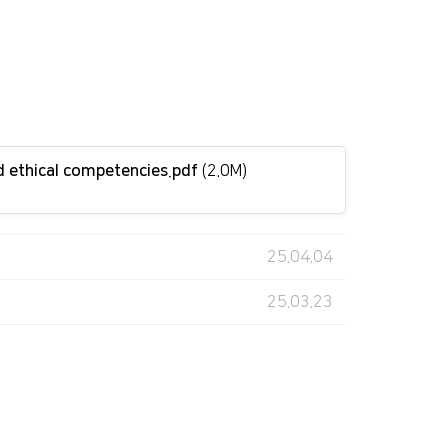
nd ethical competencies.pdf
(2.0M)
25.04.04
25.03.23