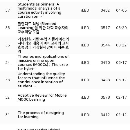
Students as pinners: A
multimodal analysis of a
37
iLED
3482
04-05
course activity involving
curation on…
블렌디드 러닝 (Blended
36
Learning)을 위한 대학 교수자의
iLED
3517
03-29
교수역량 도출
가상현실 기반 수업 시뮬레이션의
시나리오 내용이 예비교사의 교사
35
iLED
3544
03-22
효능감과 가상실재감에 미치는 효
과
Theories and applications of
massive online open
34
iLED
3470
03-17
courses (MOOCs) : The case
for hybri…
Understanding the quality
factors that influence the
33
iLED
3493
03-12
continuance intention of
student…
Adaptive Review for Mobile
32
iLED
3578
02-17
MOOC Learning
The process of designing
31
iLED
3412
02-12
for learning