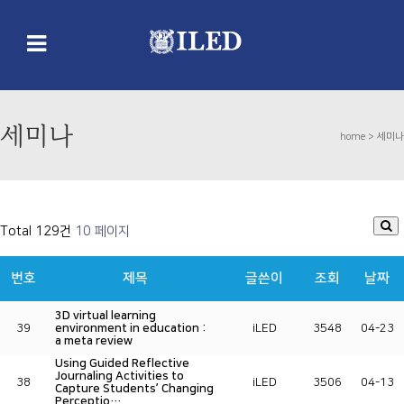
세미나
home >
세미나
Total 129건
10 페이지
번호
제목
글쓴이
조회
날짜
3D virtual learning
39
environment in education :
iLED
3548
04-23
a meta review
Using Guided Reflective
Journaling Activities to
38
iLED
3506
04-13
Capture Students’ Changing
Perceptio…