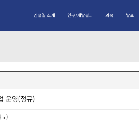
임철일 소개
연구/개발결과
과목
발표
업 운영(정규)
정규)