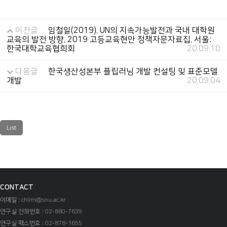
이전글
임철일(2019). UN의 지속가능발전과 국내 대학원
교육의 발전 방향. 2019 고등교육현안 정책자문자료집. 서울:
한국대학교육협희회
20.09.10
다음글
한국생산성본부 플립러닝 개발 컨설팅 및 표준모델
개발
20.09.04
List
CONTACT
이메일 : chlim@snu.ac.kr
연구실 전화번호 : 02-880-7639
연구실 팩스번호 : 02-878-1655