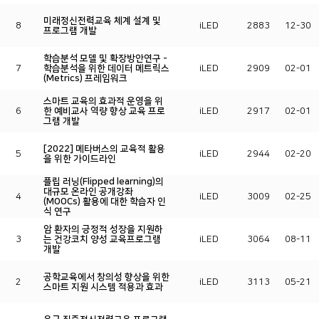
미래정신전력교육 체계 설계 및
8
iLED
2883
12-30
프로그램 개발
학습분석 모델 및 확장방안연구 -
7
학습분석을 위한 데이터 메트릭스
iLED
2909
02-01
(Metrics) 프레임워크
스마트 교육의 효과적 운영을 위
6
한 예비교사 역량 향상 교육 프로
iLED
2917
02-01
그램 개발
[2022] 메타버스의 교육적 활용
5
iLED
2944
02-20
을 위한 가이드라인
플립 러닝(Flipped learning)의
대규모 온라인 공개강좌
4
iLED
3009
02-25
(MOOCs) 활용에 대한 학습자 인
식 연구
암 환자의 긍정적 성장을 지원하
3
는 건강코치 양성 교육프로그램
iLED
3064
08-11
개발
공학교육에서 창의성 향상을 위한
2
iLED
3113
05-21
스마트 지원 시스템 적용과 효과