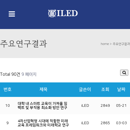
주요연구결과
home >
주요연구결과
Total 90건
9 페이지
번호
제목
글쓴이
조회
날짜
대학 내 스마트 교육이 가져올 임
10
iLED
2849
05-21
팩트 및 부작용 최소화 방안 연구
4차산업혁명 시대에 적합한 미래
9
iLED
2865
03-03
교육 프레임워크와 미래학교 연구