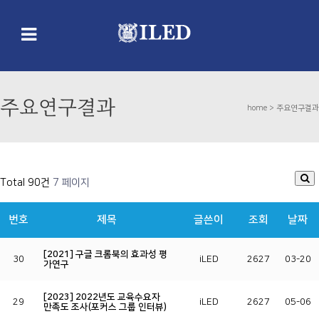
주요연구결과
home >
주요연구결과
Total 90건
7 페이지
번호
제목
글쓴이
조회
날짜
[2021] 구글 크롬북의 효과성 평
30
iLED
2627
03-20
가연구
[2023] 2022년도 교육수요자
29
iLED
2627
05-06
만족도 조사(포커스 그룹 인터뷰)