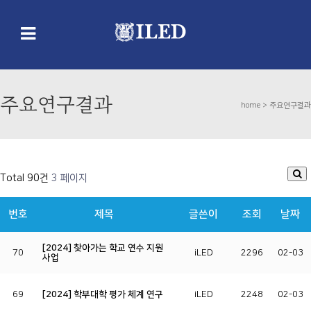
주요연구결과
home >
주요연구결과
Total 90건
3 페이지
번호
제목
글쓴이
조회
날짜
[2024] 찾아가는 학교 연수 지원
70
iLED
2296
02-03
사업
69
[2024] 학부대학 평가 체계 연구
iLED
2248
02-03