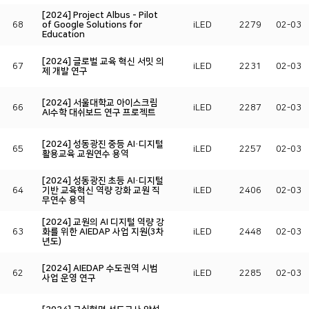
[2024] Project Albus - Pilot
68
of Google Solutions for
iLED
2279
02-03
Education
[2024] 글로벌 교육 혁신 서밋 의
67
iLED
2231
02-03
제 개발 연구
[2024] 서울대학교 아이스크림
66
iLED
2287
02-03
AI수학 대쉬보드 연구 프로젝트
[2024] 성동광진 중등 AI·디지털
65
iLED
2257
02-03
활용교육 교원연수 용역
[2024] 성동광진 초등 AI·디지털
64
기반 교육혁신 역량 강화 교원 직
iLED
2406
02-03
무연수 용역
[2024] 교원의 AI 디지털 역량 강
63
화를 위한 AIEDAP 사업 지원(3차
iLED
2448
02-03
년도)
[2024] AIEDAP 수도권역 시범
62
iLED
2285
02-03
사업 운영 연구