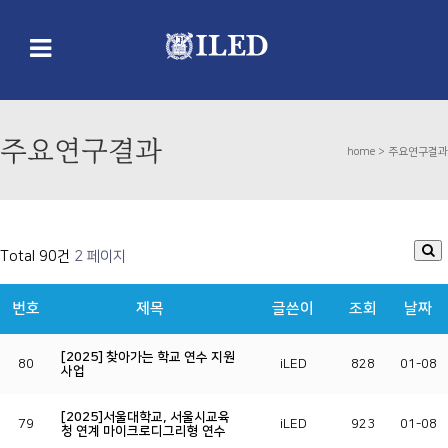
주요연구결과
home >
주요연구결과
Total 90건
2 페이지
번호
제목
글쓴이
조회
날짜
[2025] 찾아가는 학교 연수 지원
80
iLED
828
01-08
사업
[2025]서울대학교, 서울시교육
79
iLED
923
01-08
청 연계 마이크로디그리형 연수