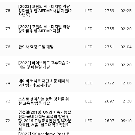
[2023] 교원의 AIㆍ디지털 역량
78
강화를 위한 AIEDAP 사업 지원(2
iLED
2769
02-25
차년도)
[2022] 교원의 AIㆍ디지털 역량
77
iLED
2765
02-20
강화를 위한 AIEDAP 지원
76
한의사 역량 모델 개발
iLED
2761
02-04
[2022] 하이브리드 교수학습 가
75
iLED
2755
02-20
이드 및 매뉴얼 개발
네이버 커넥트 재단 초등 데이터
74
iLED
2722
12-06
과학방과후교재개발
스스로 생각하는 능력 강화를 위
73
iLED
2697
12-30
한 교육 방법론 개발
임철일(2019). UN의 지속가능발
전과 국내 대학원 교육의 발전 방
72
향. 2019 고등교육현안 정책자문
iLED
2697
09-10
자료집. 서울: 한국대학교육협희
회
[2022] SK Academy. Post 코