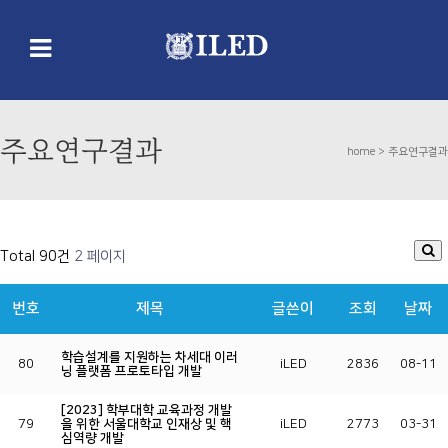
주요연구결과
home >
주요연구결과
Total 90건
2 페이지
번호
제목
글쓴이
조회
날짜
학습설계를 지원하는 차세대 이러
80
iLED
2836
08-11
닝 플랫폼 프로토타입 개발
[2023] 학부대학 교육과정 개발
79
을 위한 서울대학교 인재상 및 핵
iLED
2773
03-31
심역량 개발