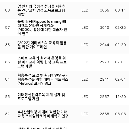
암 환자의 긍정적 성장을 지원하
88
는 건강코치 양성 교육프로그램
iLED
3066
08-11
개발
플립 러닝(Flipped learning)의
대규모 온라인 공개강좌
87
iLED
3010
02-25
(MOOCs) 활용에 대한 학습자 인
식 연구
[2022] 메타버스의 교육적 활용
86
iLED
2944
02-20
을 위한 가이드라인
스마트 교육의 효과적 운영을 위
85
한 예비교사 역량 향상 교육 프로
iLED
2923
02-01
그램 개발
학습분석 모델 및 확장방안연구 -
84
학습분석을 위한 데이터 메트릭스
iLED
2911
02-01
(Metrics) 프레임워크
미래정신전력교육 체계 설계 및
83
iLED
2887
12-30
프로그램 개발
4차산업혁명 시대에 적합한 미래
82
iLED
2868
03-03
교육 프레임워크와 미래학교 연구