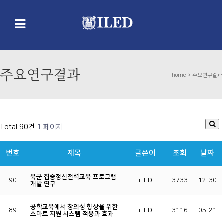
주요연구결과
home >
주요연구결과
Total 90건
1 페이지
번호
제목
글쓴이
조회
날짜
육군 집중정신전력교육 프로그램
90
iLED
3733
12-30
개발 연구
공학교육에서 창의성 향상을 위한
89
iLED
3116
05-21
스마트 지원 시스템 적용과 효과