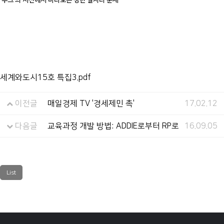
‘무크’의 시선에서 바라보는 청년 일자리 문제
세계와도시15호 특집3.pdf
이전글
매일경제 TV '경세제민 촉'
17.02.12
다음글
교육과정 개발 방법: ADDIE로부터 RP로
16.09.05
List