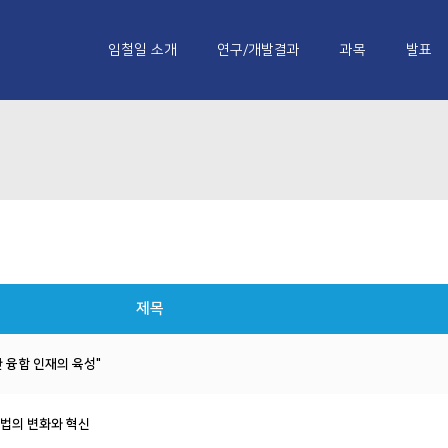
임철일 소개
연구/개발결과
과목
발표
제목
위한 융합 인재의 육성"
방법의 변화와 혁신