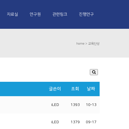
자료실
연구원
관련링크
진행연구
home >
교육단상
글쓴이
조회
날짜
iLED
1393
10-13
iLED
1379
09-17