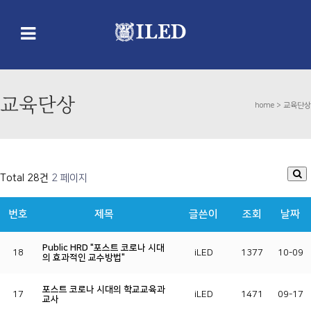
교육단상
home >
교육단상
Total 28건
2 페이지
번호
제목
글쓴이
조회
날짜
Public HRD "포스트 코로나 시대
18
iLED
1377
10-09
의 효과적인 교수방법"
포스트 코로나 시대의 학교교육과
17
iLED
1471
09-17
교사