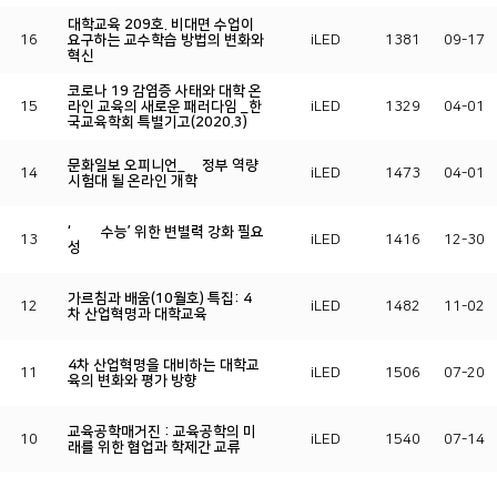
대학교육 209호. 비대면 수업이
16
요구하는 교수학습 방법의 변화와
iLED
1381
09-17
혁신
코로나 19 감염증 사태와 대학 온
15
라인 교육의 새로운 패러다임 _한
iLED
1329
04-01
국교육학회 특별기고(2020.3)
문화일보 오피니언_ 文정부 역량
14
iLED
1473
04-01
시험대 될 온라인 개학
‘公正 수능’ 위한 변별력 강화 필요
13
iLED
1416
12-30
성
가르침과 배움(10월호) 특집: 4
12
iLED
1482
11-02
차 산업혁명과 대학교육
4차 산업혁명을 대비하는 대학교
11
iLED
1506
07-20
육의 변화와 평가 방향
교육공학매거진 : 교육공학의 미
10
iLED
1540
07-14
래를 위한 협업과 학제간 교류